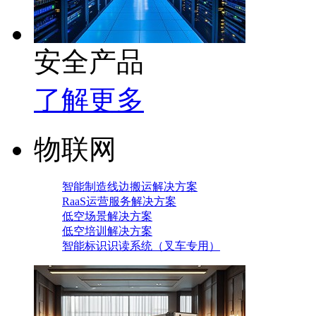
安全产品
了解更多
物联网
智能制造线边搬运解决方案
RaaS运营服务解决方案
低空场景解决方案
低空培训解决方案
智能标识识读系统（叉车专用）