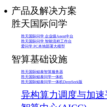
产品及解决方案
胜天国际问学
胜天国际问学 企业级Agent中台
胜天国际问学 智能流程工作台
爱问学 PC本地部署大模型
智算基础设施
胜天国际鲲泰智算服务器
胜天国际鲲泰问学一体机
胜天国际鲲泰问学一体机DeepSeek版
异构算力调度与加速