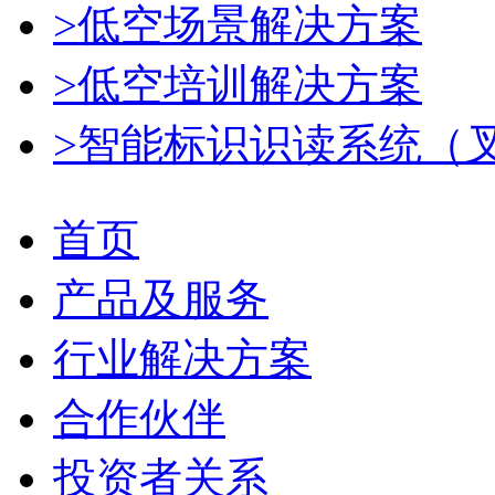
>低空场景解决方案
>低空培训解决方案
>智能标识识读系统（
首页
产品及服务
行业解决方案
合作伙伴
投资者关系