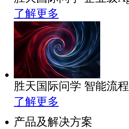
了解更多
胜天国际问学 智能流
了解更多
产品及解决方案