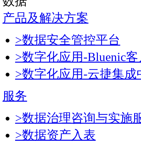
数据
产品及解决方案
>数据安全管控平台
>数字化应用-Blueni
>数字化应用-云捷集成
服务
>数据治理咨询与实施
>数据资产入表